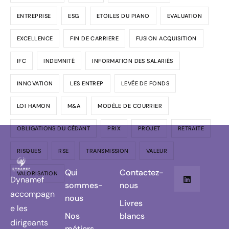
ENTREPRISE
ESG
ETOILES DU PIANO
EVALUATION
EXCELLENCE
FIN DE CARRIERE
FUSION ACQUISITION
IFC
INDEMNITÉ
INFORMATION DES SALARIÉS
INNOVATION
LES ENTREP
LEVÉE DE FONDS
LOI HAMON
M&A
MODÈLE DE COURRIER
OBLIGATIONS DU CÉDANT
PRIX
PROJET
RETRAITE
RISQUES
RSE
TRANSMISSION
VALEUR
Qui
Contactez-
VALORISATION
Dynamef
sommes-
nous
accompagn
nous
Livres
e les
Nos
blancs
dirigeants
métiers