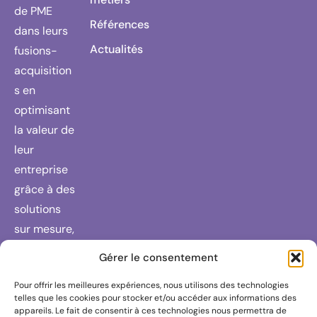
de PME
Références
dans leurs
Actualités
fusions-
acquisition
s en
optimisant
la valeur de
leur
entreprise
grâce à des
solutions
sur mesure,
un réseau
Gérer le consentement
de
Pour offrir les meilleures expériences, nous utilisons des technologies
partenaires
telles que les cookies pour stocker et/ou accéder aux informations des
fiables et
appareils. Le fait de consentir à ces technologies nous permettra de