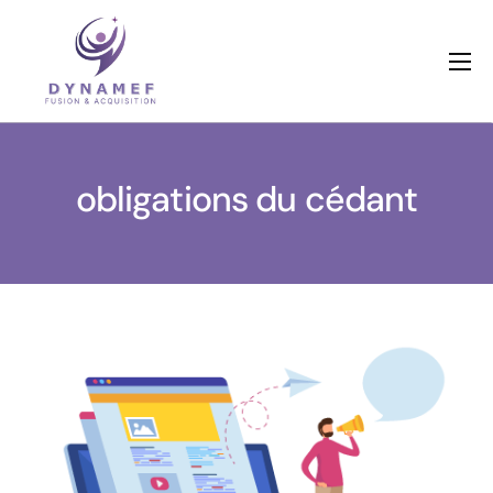
Qui sommes nous ?
Nos métiers
obligations du cédant
Références
Actualités
Dossiers en cours
Contactez-nous
Livres blancs