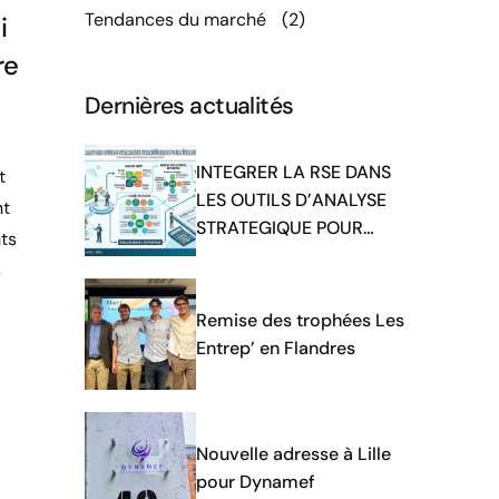
Tendances du marché
(2)
i
re
Dernières actualités
INTEGRER LA RSE DANS
t
LES OUTILS D’ANALYSE
nt
STRATEGIQUE POUR
ts
EVALUER UNE ENTREPRISE
s
Remise des trophées Les
Entrep’ en Flandres
Nouvelle adresse à Lille
pour Dynamef