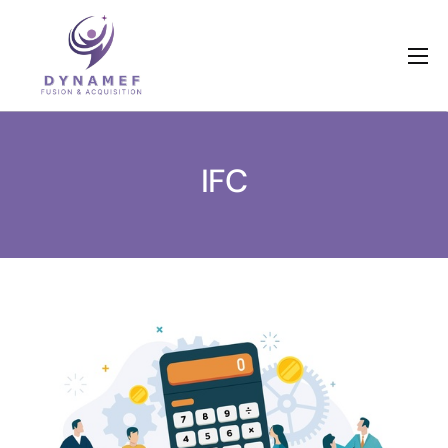
Qui sommes nous ?
Nos métiers
IFC
Références
Actualités
Dossiers en cours
Contactez-nous
Livres blancs