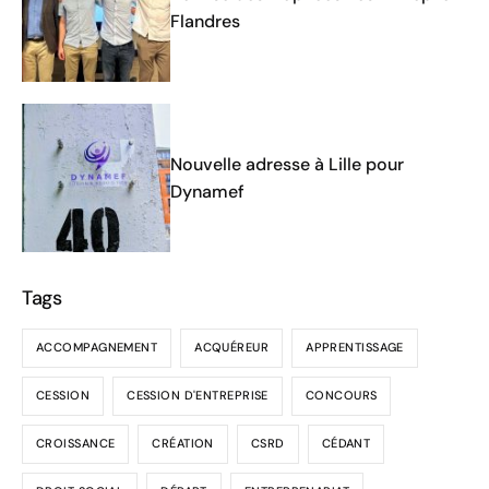
Flandres
Nouvelle adresse à Lille pour
Dynamef
Tags
ACCOMPAGNEMENT
ACQUÉREUR
APPRENTISSAGE
CESSION
CESSION D'ENTREPRISE
CONCOURS
CROISSANCE
CRÉATION
CSRD
CÉDANT