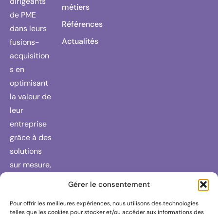
dirigeants
métiers
de PME
Références
dans leurs
Actualités
fusions-
acquisition
s en
optimisant
la valeur de
leur
entreprise
grâce à des
solutions
sur mesure,
un réseau
Gérer le consentement
de
Pour offrir les meilleures expériences, nous utilisons des technologies
partenaires
telles que les cookies pour stocker et/ou accéder aux informations des