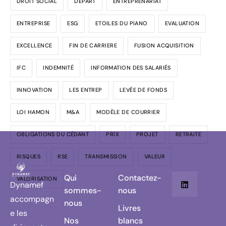
DROIT SOCIAL
DÉPART
ENTREPRENARIAT
ENTREPRISE
ESG
ETOILES DU PIANO
EVALUATION
EXCELLENCE
FIN DE CARRIERE
FUSION ACQUISITION
IFC
INDEMNITÉ
INFORMATION DES SALARIÉS
INNOVATION
LES ENTREP
LEVÉE DE FONDS
LOI HAMON
M&A
MODÈLE DE COURRIER
OBLIGATIONS DU CÉDANT
PRIX
PROJET
RETRAITE
RISQUES
RSE
TRANSMISSION
VALEUR
Qui
Contactez-
VALORISATION
Dynamef
sommes-
nous
accompagn
nous
Livres
e les
Nos
blancs