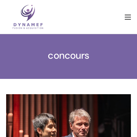
Qui sommes nous ?
Nos métiers
concours
Références
Actualités
Dossiers en cours
Contactez-nous
Livres blancs