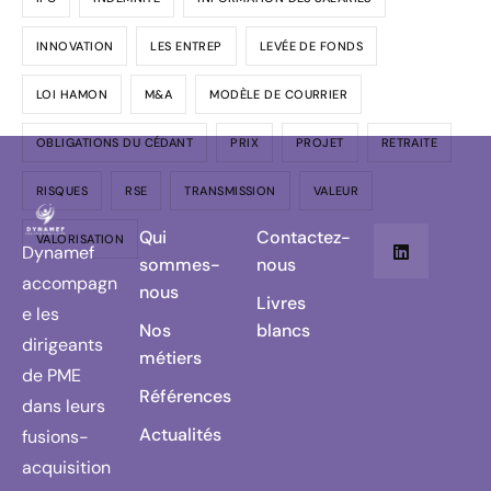
INNOVATION
LES ENTREP
LEVÉE DE FONDS
LOI HAMON
M&A
MODÈLE DE COURRIER
OBLIGATIONS DU CÉDANT
PRIX
PROJET
RETRAITE
RISQUES
RSE
TRANSMISSION
VALEUR
Qui
Contactez-
VALORISATION
Dynamef
sommes-
nous
accompagn
nous
Livres
e les
Nos
blancs
dirigeants
métiers
de PME
Références
dans leurs
Actualités
fusions-
acquisition