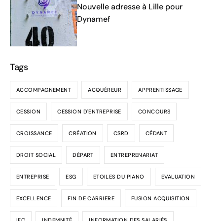
Nouvelle adresse à Lille pour
Dynamef
Tags
ACCOMPAGNEMENT
ACQUÉREUR
APPRENTISSAGE
CESSION
CESSION D'ENTREPRISE
CONCOURS
CROISSANCE
CRÉATION
CSRD
CÉDANT
DROIT SOCIAL
DÉPART
ENTREPRENARIAT
ENTREPRISE
ESG
ETOILES DU PIANO
EVALUATION
EXCELLENCE
FIN DE CARRIERE
FUSION ACQUISITION
IFC
INDEMNITÉ
INFORMATION DES SALARIÉS