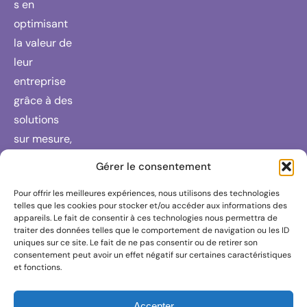
s en
optimisant
la valeur de
leur
entreprise
grâce à des
solutions
sur mesure,
un réseau
Gérer le consentement
de
Pour offrir les meilleures expériences, nous utilisons des technologies
partenaires
telles que les cookies pour stocker et/ou accéder aux informations des
fiables et
appareils. Le fait de consentir à ces technologies nous permettra de
traiter des données telles que le comportement de navigation ou les ID
un
uniques sur ce site. Le fait de ne pas consentir ou de retirer son
engagemen
consentement peut avoir un effet négatif sur certaines caractéristiques
et fonctions.
t RSE fort.
Accepter