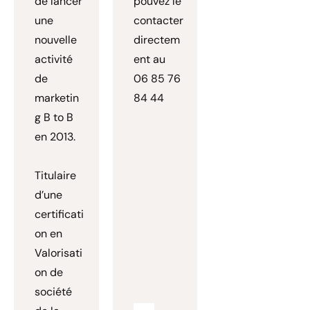
de lancer
pouvez le
une
contacter
nouvelle
directem
activité
ent au
de
06 85 76
marketin
84 44
g B to B
en 2013.
Titulaire
d’une
certificati
on en
Valorisati
on de
société