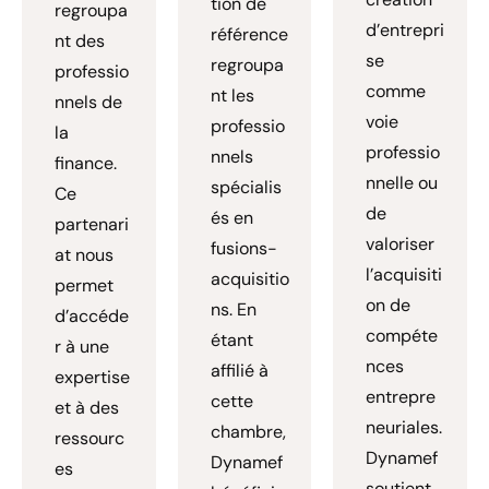
tion de
regroupa
d’entrepri
référence
nt des
se
regroupa
professio
comme
nt les
nnels de
voie
professio
la
professio
nnels
finance.
nnelle ou
spécialis
Ce
de
és en
partenari
valoriser
fusions-
at nous
l’acquisiti
acquisitio
permet
on de
ns. En
d’accéde
compéte
étant
r à une
nces
affilié à
expertise
entrepre
cette
et à des
neuriales.
chambre,
ressourc
Dynamef
Dynamef
es
soutient