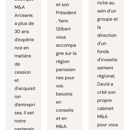
riche au
et son
M&A
sein d'un
Président
Arceane,
groupe et
, Yann
a plus de
la
Gilbert
30 ans
direction
vous
d'expérie
d'un
accompa
nce en
fonds
gne sur la
matière
d'investis
région
de
sement
parissien
cession
régional,
nes pour
et
David a
vos
d'acquisit
créé son
besoins
ion
propre
en
d'entrepri
cabinet
conseils
ses. Il est
M&A
et en
notre
pour vous
M&A.
partenair