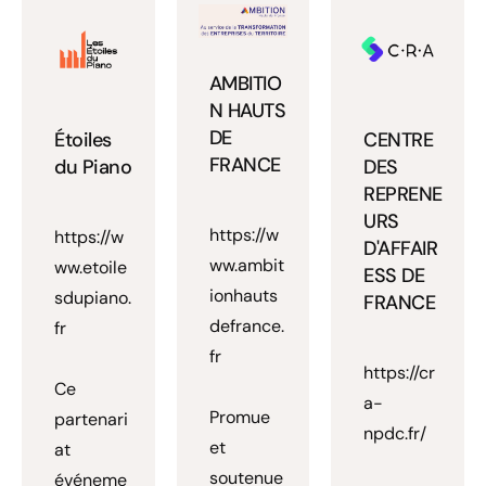
AMBITIO
N HAUTS
DE
Étoiles
CENTRE
FRANCE
du Piano
DES
REPRENE
URS
https://w
https://w
D'AFFAIR
ww.ambit
ww.etoile
ESS DE
ionhauts
sdupiano.
FRANCE
defrance.
fr
fr
https://cr
Ce
a-
Promue
partenari
npdc.fr/
et
at
soutenue
événeme