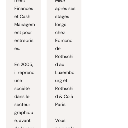
ment
M&A
Finances
après ses
et Cash
stages
Managem
longs
ent pour
chez
entrepris
Edmond
es.
de
Rothschil
En 2005,
d au
il reprend
Luxembo
une
urg et
société
Rothschil
dans le
d & Co à
secteur
Paris.
graphiqu
e, avant
Vous