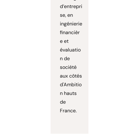
d’entrepri
se, en
ingénierie
financièr
e et
évaluatio
n de
société
aux côtés
d'Ambitio
n hauts
de
France.