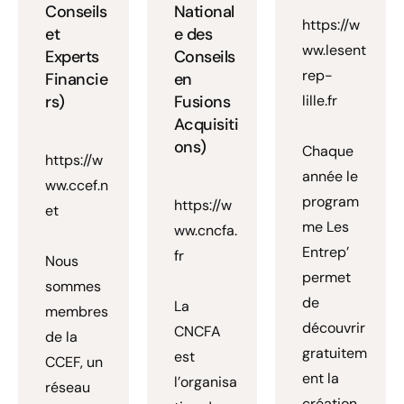
Conseils
National
https://w
et
e des
ww.lesent
Experts
Conseils
rep-
Financie
en
rs)
Fusions
lille.fr
Acquisiti
ons)
Chaque
https://w
année le
ww.ccef.n
program
https://w
et
me Les
ww.cncfa.
Entrep’
fr
Nous
permet
sommes
de
La
membres
découvrir
CNCFA
de la
gratuitem
est
CCEF, un
ent la
l’organisa
réseau
création