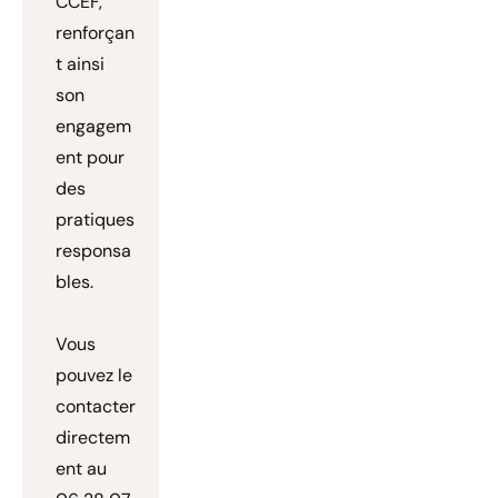
CCEF,
renforçan
t ainsi
son
engagem
ent pour
des
pratiques
responsa
bles.
Vous
pouvez le
contacter
directem
ent au