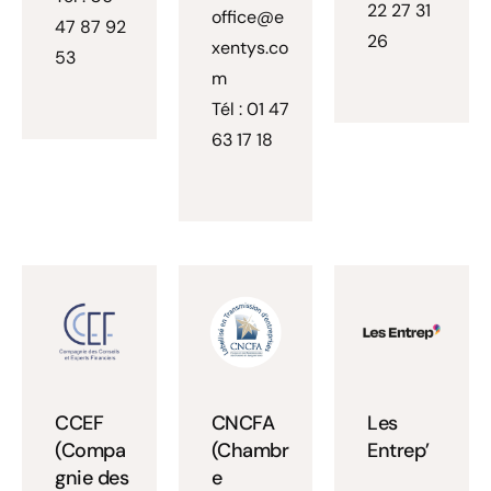
22 27 31
office@e
47 87 92
26
xentys.co
53
m
Tél : 01 47
63 17 18
CCEF
CNCFA
Les
(Compa
(Chambr
Entrep’
gnie des
e