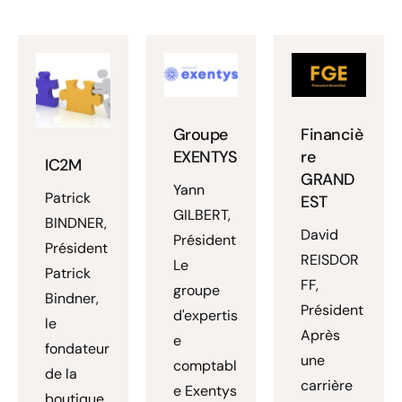
Groupe
Financiè
EXENTYS
re
IC2M
GRAND
Yann
Patrick
EST
GILBERT,
BINDNER,
David
Président
Président
REISDOR
Le
Patrick
FF,
groupe
Bindner,
Président
d'expertis
le
Après
e
fondateur
une
comptabl
de la
carrière
e Exentys
boutique