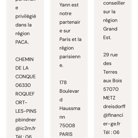
conseiller
Yann est
e
sur la
notre
privilégié
région
partenair
dans la
Grand
e sur
région
Est.
Paris et la
PACA.
région
29 rue
parisienn
CHEMIN
des
e.
DE LA
Terres
CONQUE
aux Bois
178
06330
57070
Boulevar
ROQUEF
METZ
d
ORT-
dreisdorff
Haussma
LES-PINS
@financi
nn
pbindner
er-ge.fr
75008
@ic2m.fr
Tél : 06
PARIS
Tél : 06