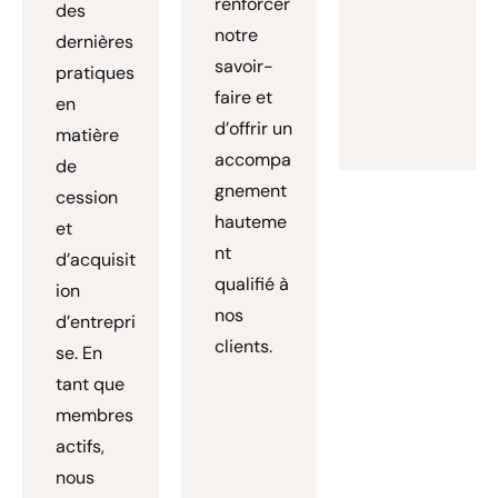
renforcer
des
notre
dernières
savoir-
pratiques
faire et
en
d’offrir un
matière
accompa
de
gnement
cession
hauteme
et
nt
d’acquisit
qualifié à
ion
nos
d’entrepri
clients.
se. En
tant que
membres
actifs,
nous