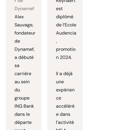
r de
Reynaert
Dynamef
est
Alex
diplômé
Sauvage,
de l’Ecole
fondateur
Audencia
de
,
Dynamef,
promotio
a débuté
n 2024.
sa
carrière
Il a déjà
au sein
une
du
expérien
groupe
ce
ING Bank
accéléré
dans le
e dans
départe
l’activité