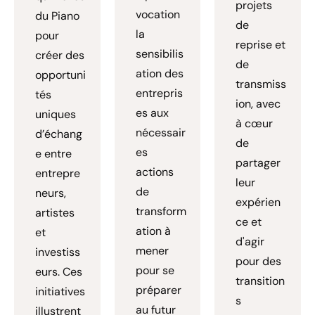
projets
vocation
du Piano
de
la
pour
reprise et
sensibilis
créer des
de
ation des
opportuni
transmiss
entrepris
tés
ion, avec
es aux
uniques
à cœur
nécessair
d’échang
de
es
e entre
partager
actions
entrepre
leur
de
neurs,
expérien
transform
artistes
ce et
ation à
et
d'agir
mener
investiss
pour des
pour se
eurs. Ces
transition
préparer
initiatives
s
au futur
illustrent