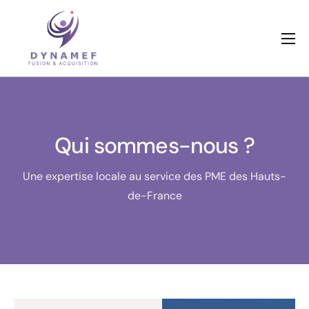
Qui sommes nous ?
Nos métiers
Références
Qui sommes-nous ?
Actualités
Dossiers en cours
Une expertise locale au service des PME des Hauts-
de-France
Contactez-nous
Livres blancs