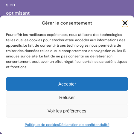
s en
optimisant
la valeur de
Gérer le consentement
leur
Pour offrir les meilleures expériences, nous utilisons des technologies
entreprise
telles que les cookies pour stocker et/ou accéder aux informations des
appareils. Le fait de consentir à ces technologies nous permettra de
grâce à des
traiter des données telles que le comportement de navigation ou les ID
solutions
uniques sur ce site. Le fait de ne pas consentir ou de retirer son
consentement peut avoir un effet négatif sur certaines caractéristiques
sur mesure,
et fonctions.
un réseau
de
Accepter
partenaires
fiables et
Refuser
un
Voir les préférences
engagemen
t RSE fort.
Politique de cookies
Déclaration de confidentialité