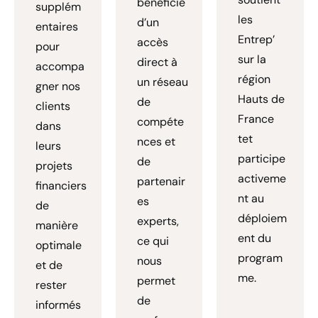
bénéficie
supplém
les
d’un
entaires
Entrep’
accès
pour
sur la
direct à
accompa
région
un réseau
gner nos
Hauts de
de
clients
France
compéte
dans
tet
nces et
leurs
participe
de
projets
activeme
partenair
financiers
nt au
es
de
déploiem
experts,
manière
ent du
ce qui
optimale
program
nous
et de
me.
permet
rester
de
informés