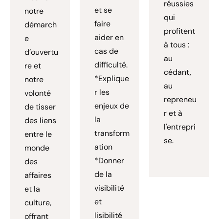
réussies
et se
notre
qui
faire
démarch
profitent
aider en
e
à tous :
cas de
d’ouvertu
au
difficulté.
re et
cédant,
*Explique
notre
au
r les
volonté
repreneu
enjeux de
de tisser
r et à
la
des liens
l'entrepri
transform
entre le
se.
ation
monde
*Donner
des
de la
affaires
visibilité
et la
et
culture,
lisibilité
offrant