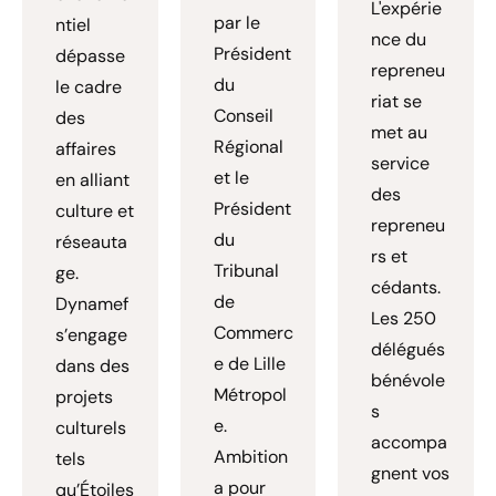
L'expérie
par le
ntiel
nce du
Président
dépasse
repreneu
du
le cadre
riat se
Conseil
des
met au
Régional
affaires
service
et le
en alliant
des
Président
culture et
repreneu
du
réseauta
rs et
Tribunal
ge.
cédants.
de
Dynamef
Les 250
Commerc
s’engage
délégués
e de Lille
dans des
bénévole
Métropol
projets
s
e.
culturels
accompa
Ambition
tels
gnent vos
a pour
qu’Étoiles