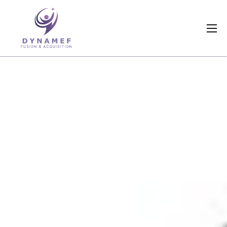
Qui sommes nous ?
Nos métiers
Références
Actualités
Dossiers en cours
Contactez-nous
Livres blancs