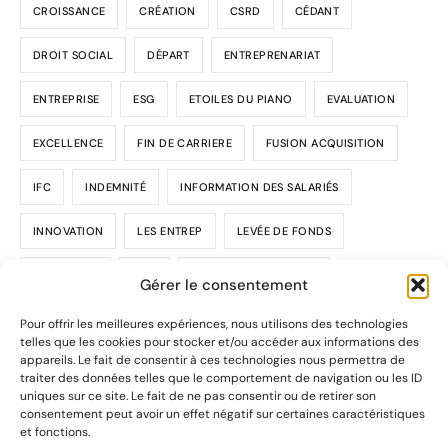
CROISSANCE
CRÉATION
CSRD
CÉDANT
DROIT SOCIAL
DÉPART
ENTREPRENARIAT
ENTREPRISE
ESG
ETOILES DU PIANO
EVALUATION
EXCELLENCE
FIN DE CARRIERE
FUSION ACQUISITION
IFC
INDEMNITÉ
INFORMATION DES SALARIÉS
INNOVATION
LES ENTREP
LEVÉE DE FONDS
LOI HAMON
M&A
MODÈLE DE COURRIER
Gérer le consentement
OBLIGATIONS DU CÉDANT
PRIX
PROJET
RETRAITE
Pour offrir les meilleures expériences, nous utilisons des technologies
telles que les cookies pour stocker et/ou accéder aux informations des
appareils. Le fait de consentir à ces technologies nous permettra de
RISQUES
RSE
TRANSMISSION
VALEUR
Continue reading
traiter des données telles que le comportement de navigation ou les ID
uniques sur ce site. Le fait de ne pas consentir ou de retirer son
VALORISATION
consentement peut avoir un effet négatif sur certaines caractéristiques
et fonctions.