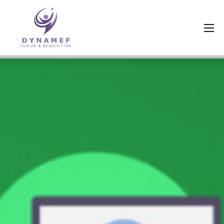
Qui sommes nous ?
Nos métiers
Références
Actualités
Dossiers en cours
Contactez-nous
Livres blancs